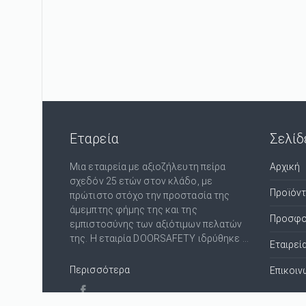
Εταρεία
Σελίδ
Μια εταιρεία με αξιοζήλευτη πείρα
Αρχική
σχεδόν 25 ετών στον κλάδο, με
Προϊόν
πρώτιστο στόχο την προστασία της
άμεμπτης φήμης της και της
Προσφο
εμπιστοσύνης των αξιότιμων πελατών
της. Η εταιρία DOORSAFETY ιδρύθηκε ...
Εταιρεί
Περισσότερα
Επικοιν