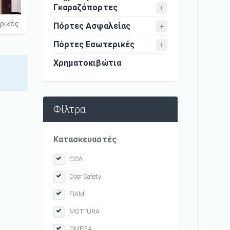
Γκαραζόπορτες
ρικές
Πόρτες Ασφαλείας
Πόρτες Εσωτερικές
Χρηματοκιβώτια
Φίλτρα
Κατασκευαστές
CISA
Door Safety
FIAM
MOTTURA
OMEGA