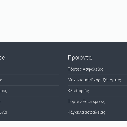
ες
Προϊόντα
Πόρτες Ασφαλείας
τα
Μηχανισμοί/Γκαραζόπορτες
ρές
Κλειδαριές
α
Πόρτες Εσωτερικές
ωνία
Κάγκελα ασφαλείας
Χρηματοκιβώτια